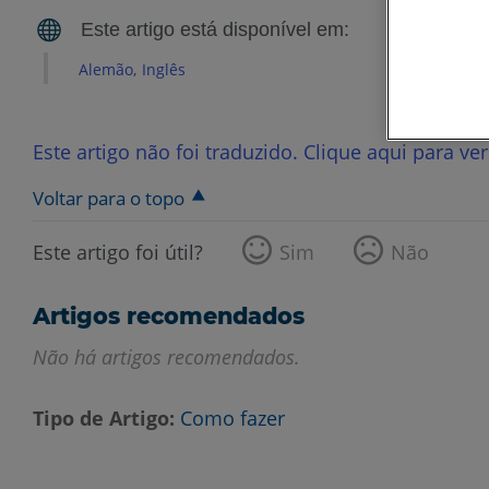
Alemão
Inglês
Este artigo não foi traduzido. Clique aqui para ve
Voltar para o topo
Este artigo foi útil?
Sim
Não
Artigos recomendados
Não há artigos recomendados.
Tipo de Artigo
Como fazer