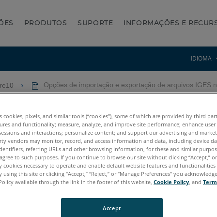
ÕES
PRODUTOS
SUPORTE
INFORMAÇÕES E RECUR
IDIOMA
ure10
Opções de importação e exportação de arquivos IGES n
xportação de arquivos IGES
es cookies, pixels, and similar tools (“cookies”), some of which are provided by third par
ures and functionality; measure, analyze, and improve site performance; enhance user
sessions and interactions; personalize content; and support our advertising and marke
rty vendors may monitor, record, and access information and data, including device da
dentifiers, referring URLs and other browsing information, for these and similar purpose
agree to such purposes. If you continue to browse our site without clicking “Accept,” or 
ly cookies necessary to operate and enable default website features and functionalities 
 using this site or clicking “Accept,” “Reject,” or “Manage Preferences” you acknowledg
Policy available through the link in the footer of this website,
Cookie Policy
, and
Term
Accept