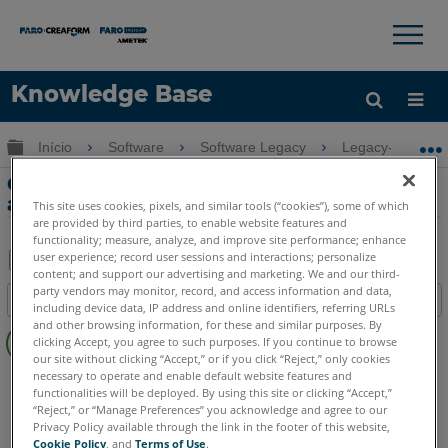
×
×
Knowledge Base
Idioma
Expandir/recolher hierarquia global
Início
Software
Software Legacy
Legacy-Gage So
Obter ajuda
ENTRAR
O Gage 1.5.2 não abre e trava na tela do
aplicativo de carregamento
This site uses cookies, pixels, and similar tools (“cookies”), some of which
are provided by third parties, to enable website features and
functionality; measure, analyze, and improve site performance; enhance
user experience; record user sessions and interactions; personalize
content; and support our advertising and marketing. We and our third-
Salvar
party vendors may monitor, record, and access information and data,
Índice
including device data, IP address and online identifiers, referring URLs
como
Sem
and other browsing information, for these and similar purposes. By
PDF
clicking Accept, you agree to such purposes. If you continue to browse
cabeçalhos
our site without clicking “Accept,” or if you click “Reject,” only cookies
necessary to operate and enable default website features and
Software Legacy
Software Gage
functionalities will be deployed. By using this site or clicking “Accept,”
“Reject,” or “Manage Preferences” you acknowledge and agree to our
Privacy Policy available through the link in the footer of this website,
Cookie Policy
, and
Terms of Use
.