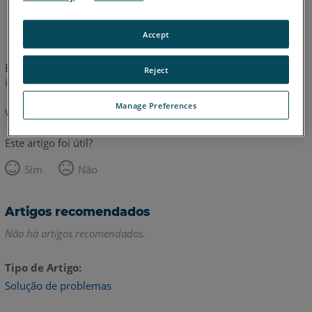
Alemão
Coreano
Francês
Inglês
Italiano
Accept
Este artigo não foi traduzido. Clique aqui para ver a versão em
Reject
inglês.
Manage Preferences
Voltar para o topo
Este artigo foi útil?
Sim
Não
Artigos recomendados
Não há artigos recomendados.
Tipo de Artigo
Solução de problemas