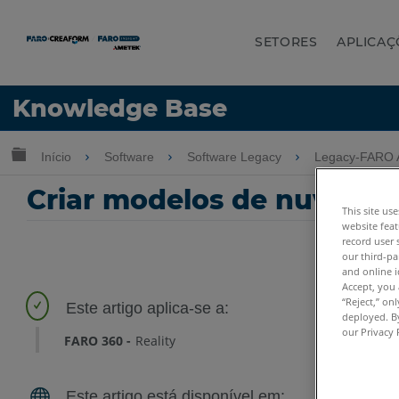
SETORES
APLICAÇ
Idioma
Knowledge Base
Obter ajuda
ENTRAR
Expandir/recolher hierarquia global
Início
Software
Software Legacy
Legacy-FARO
Criar modelos de nuvem d
This site us
website feat
record user 
our third-pa
and online i
Accept, you 
“Reject,” on
deployed. By
our Privacy 
FARO 360
Reality