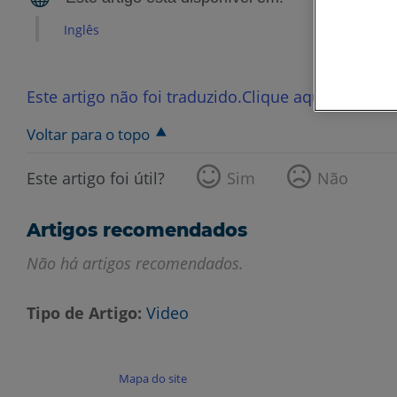
Inglês
Este artigo não foi traduzido.Clique aqui para ver
Voltar para o topo
Este artigo foi útil?
Sim
Não
Artigos recomendados
Não há artigos recomendados.
Tipo de Artigo
Video
Mapa do site