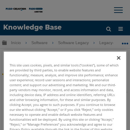
×
×
Knowledge Base
Idioma
Expandir/recolher hierarquia global
Início
Software
Software Legacy
Legacy-CAD Zo
Obter ajuda
ENTRAR
Legacy-Crime & Crash Zone
This site uses cookies, pixels, and similar tools (“cookies”), some of which
are provided by third parties, to enable website features and
®
FARO
Crash & Crime Zone
functionality; measure, analyze, and improve site performance; enhance
user experience; record user sessions and interactions; personalize
content; and support our advertising and marketing. We and our third-
Desde 15 de julho de 2017, o desenvolvimento do Crash &
party vendors may monitor, record, and access information and data,
Crime Zone foi suspenso. Este software agora está no status
including device data, IP address and online identifiers, referring URLs
Legado
A FARO oferece suporte a software Legacy pelo
and other browsing information, for these and similar purposes. By
período de tempo declarado em seu contrato de licença.
clicking Accept, you agree to such purposes. If you continue to browse
Esses artigos permanecerão disponíveis para sua
our site without clicking “Accept,” or if you click “Reject,” only cookies
conveniência durante esse período. Para obter mais
necessary to operate and enable default website features and
informações, consulte:
Anúncio da CAD Zone e ARAS EOL
.
functionalities will be deployed. By using this site or clicking “Accept,”
“Reject,” or “Manage Preferences” you acknowledge and agree to our
Privacy Policy available through the link in the footer of this website,