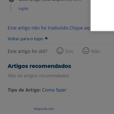
Inglês
Este artigo não foi traduzido.Clique aqui para ver
Voltar para o topo
Este artigo foi útil?
Sim
Não
Artigos recomendados
Não há artigos recomendados.
Tipo de Artigo
Como fazer
Mapa do site