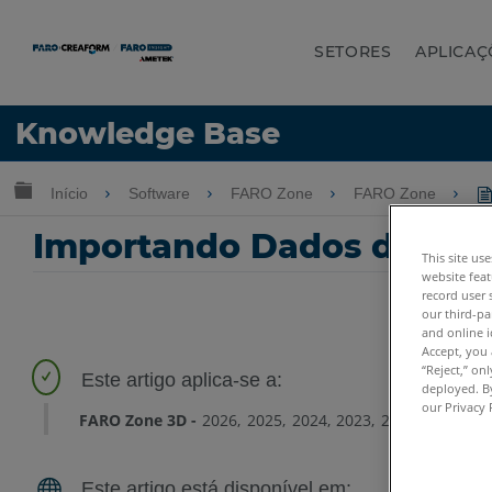
SETORES
APLICAÇ
Idioma
Knowledge Base
Obter ajuda
ENTRAR
Expandir/recolher hierarquia global
Início
Software
FARO Zone
FARO Zone
Importando Dados da Est
This site us
website feat
record user 
our third-pa
and online i
Accept, you 
“Reject,” on
deployed. By
our Privacy 
FARO Zone 3D
2026
2025
2024
2023
2022
2021
20