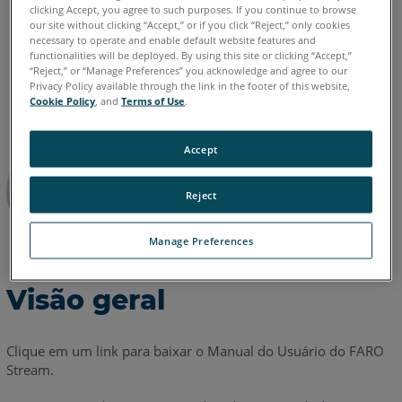
clicking Accept, you agree to such purposes. If you continue to browse
our site without clicking “Accept,” or if you click “Reject,” only cookies
necessary to operate and enable default website features and
functionalities will be deployed. By using this site or clicking “Accept,”
Alemão
Chinês
Coreano
Espanhol
Francês
Inglês
“Reject,” or “Manage Preferences” you acknowledge and agree to our
Privacy Policy available through the link in the footer of this website,
Italiano
Japonês
Português
Cookie Policy
, and
Terms of Use
.
Accept
Reject
Manage Preferences
Visão geral
Clique em um link para baixar o Manual do Usuário do FARO
Stream.