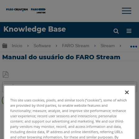
×
×
Knowledge Base
Idioma
Expandir/recolher hierarquia global
Início
Software
FARO Stream
Stream
Man
Obter ajuda
ENTRAR
Manual do usuário do FARO Stream
Salvar
Índice
como
Visão
PDF
This site uses cookies, pixels, and similar tools (“cookies”), some of which
geral
are provided by third parties, to enable website features and
functionality; measure, analyze, and improve site performance; enhance
Scanner a laser
Blink
user experience; record user sessions and interactions; personalize
Scanner a laser 3D
Focus Core
Focus Premium
content; and support our advertising and marketing. We and our third-
Focus Premium Max
party vendors may monitor, record, and access information and data,
including device data, IP address and online identifiers, referring URLs
Mobile Scanner
Orbis
and other browsing information, for these and similar purposes. By