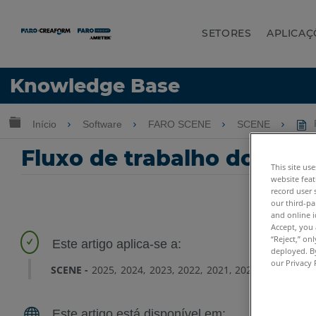
SETORES
APLICAÇ
Idioma
Knowledge Base
Obter ajuda
ENTRAR
Expandir/recolher hierarquia global
Início
Software
FARO SCENE
SCENE
F
Fluxo de trabalho do SCE
This site us
website feat
record user 
our third-pa
and online i
Accept, you 
“Reject,” on
deployed. By
our Privacy 
SCENE
2025
2024
2023
2022
2021
2020
2019
2018