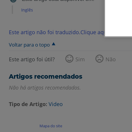
Inglês
Este artigo não foi traduzido.Clique aqui para ver
Voltar para o topo
Este artigo foi útil?
Sim
Não
Artigos recomendados
Não há artigos recomendados.
Tipo de Artigo
Video
Mapa do site