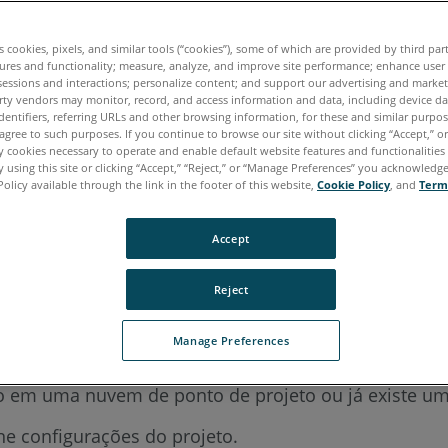
aliano
Japonês
Português
es cookies, pixels, and similar tools (“cookies”), some of which are provided by third par
ures and functionality; measure, analyze, and improve site performance; enhance user
sessions and interactions; personalize content; and support our advertising and marke
rty vendors may monitor, record, and access information and data, including device da
dentifiers, referring URLs and other browsing information, for these and similar purpose
agree to such purposes. If you continue to browse our site without clicking “Accept,” or 
ly cookies necessary to operate and enable default website features and functionalities 
 using this site or clicking “Accept,” “Reject,” or “Manage Preferences” you acknowledg
Policy available through the link in the footer of this website,
Cookie Policy
, and
Term
Accept
Reject
Manage Preferences
ito em uma nuvem de ponto de projeto ou já existe um
ne configurações do projeto.