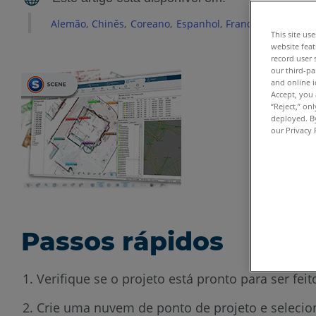
Alemão
Chinês
Coreano
Espanhol
Francês
Inglês
It
This site us
website feat
record user 
our third-pa
and online i
Accept, you 
“Reject,” on
deployed. By
our Privacy 
Passos rápidos
Verifique se o projeto está pronto para ser fe
Crie uma nuvem de ponto de projeto e selecio