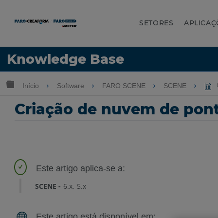
SETORES
APLICAÇ
Idioma
Knowledge Base
Obter ajuda
ENTRAR
Expandir/recolher hierarquia global
Início
Software
FARO SCENE
SCENE
C
Criação de nuvem de ponto
SCENE
6.x
5.x