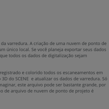
projeto
Crie
uma
Nuvem
de
Pontos
 da varredura. A criação de uma nuvem de ponto de
m único local. Se você planeja exportar seus dados
do
que todos os dados de digitalização sejam
Projeto
Consulte
 registrado e colorido todos os escaneamentos em
também
o 3D do SCENE e atualizar os dados de varredura. Só
ginar, este arquivo pode ser bastante grande, por
são de arquivo de nuvem de ponto de projeto é