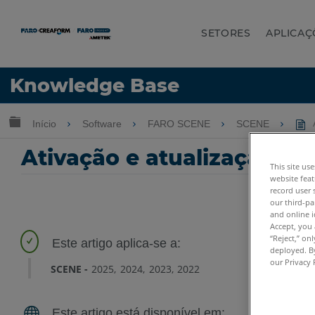
SETORES
APLICAÇ
Idioma
Knowledge Base
Obter ajuda
ENTRAR
Expandir/recolher hierarquia global
Início
Software
FARO SCENE
SCENE
A
Ativação e atualização de
This site us
website feat
record user 
our third-pa
and online i
Accept, you 
“Reject,” on
deployed. By
our Privacy 
SCENE
2025
2024
2023
2022