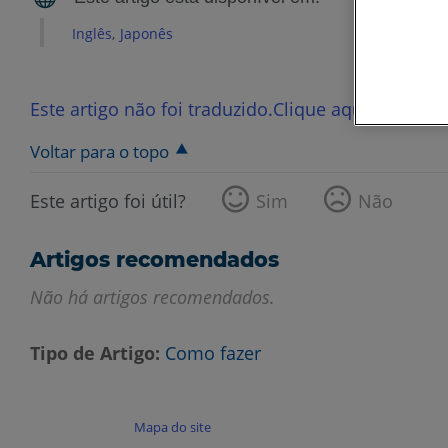
Inglês
Japonês
Este artigo não foi traduzido.Clique aqui para ver
Voltar para o topo
Este artigo foi útil?
Sim
Não
Artigos recomendados
Não há artigos recomendados.
Tipo de Artigo
Como fazer
Mapa do site