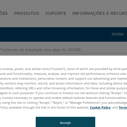
ÕES
PRODUTOS
SUPORTE
INFORMAÇÕES E RECUR
IDIOMA
roblemas de instalação dos apps do SCENE
dos apps do SCENE
es cookies, pixels, and similar tools (“cookies”), some of which are provided by third par
ures and functionality; measure, analyze, and improve site performance; enhance user
sessions and interactions; personalize content; and support our advertising and marke
rty vendors may monitor, record, and access information and data, including device da
dentifiers, referring URLs and other browsing information, for these and similar purpose
agree to such purposes. If you continue to browse our site without clicking “Accept,” or 
ly cookies necessary to operate and enable default website features and functionalities 
 using this site or clicking “Accept,” “Reject,” or “Manage Preferences” you acknowledg
Policy available through the link in the footer of this website,
Cookie Policy
, and
Term
7.x
6.x
5.x
Accept