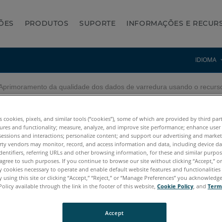
ÕES
PRODUTOS
SUPORTE
INFORMAÇÕES E RECUR
IDIOMA
primoramento da qualidade dos dados de varredura usando o recur
de dos dados de varredura 
es cookies, pixels, and similar tools (“cookies”), some of which are provided by third par
ENE
ures and functionality; measure, analyze, and improve site performance; enhance user
sessions and interactions; personalize content; and support our advertising and marke
rty vendors may monitor, record, and access information and data, including device da
dentifiers, referring URLs and other browsing information, for these and similar purpose
agree to such purposes. If you continue to browse our site without clicking “Accept,” or 
ly cookies necessary to operate and enable default website features and functionalities 
 using this site or clicking “Accept,” “Reject,” or “Manage Preferences” you acknowledg
Policy available through the link in the footer of this website,
Cookie Policy
, and
Term
Accept