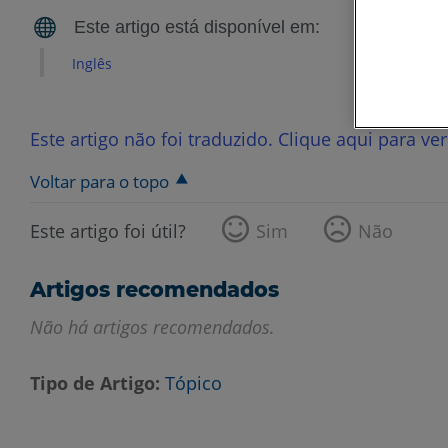
Inglês
Este artigo não foi traduzido. Clique aqui para ve
Voltar para o topo
Este artigo foi útil?
Sim
Não
Artigos recomendados
Não há artigos recomendados.
Tipo de Artigo
Tópico