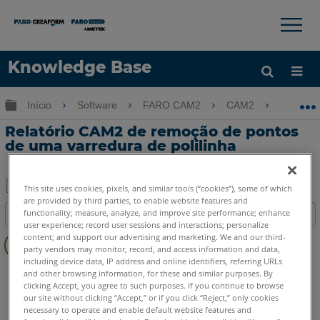
×
×
Knowledge Base
Idioma
Expandir/recolher hierarquia global
Início
Software
FARO CAM2
CAM2
Relat
Obter ajuda
ENTRAR
Relatório CAM2 de remoção de pontos
de uma varredura de polilinha
This site uses cookies, pixels, and similar tools (“cookies”), some of which
are provided by third parties, to enable website features and
Salvar
functionality; measure, analyze, and improve site performance; enhance
Índice
como
user experience; record user sessions and interactions; personalize
Sem
content; and support our advertising and marketing. We and our third-
PDF
cabeçalhos
party vendors may monitor, record, and access information and data,
including device data, IP address and online identifiers, referring URLs
CAM2
2026
2025
2024
2023
2021
2020
2019
2018
and other browsing information, for these and similar purposes. By
clicking Accept, you agree to such purposes. If you continue to browse
our site without clicking “Accept,” or if you click “Reject,” only cookies
necessary to operate and enable default website features and