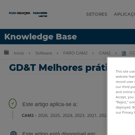
SETORES
APLICAÇ
Idioma
Knowledge Base
Obter ajuda
ENTRAR
Expandir/recolher hierarquia global
Início
Software
FARO CAM2
CAM2
GD&
GD&T Melhores práticas e
This site us
website feat
record user 
our third-pa
and online i
Accept, you 
“Reject,” on
deployed. By
our Privacy 
CAM2
2026
2025
2024
2023
2021
2020
2019
2018