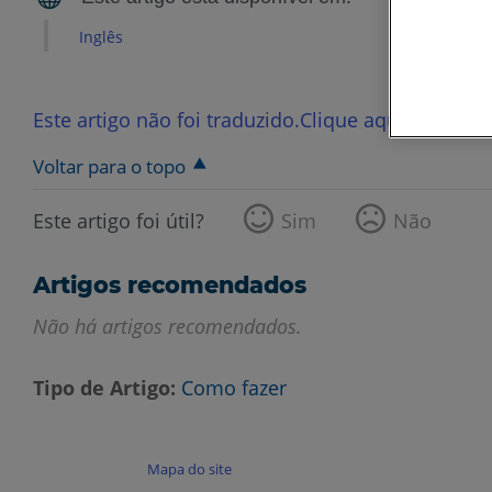
Inglês
Este artigo não foi traduzido.Clique aqui para ver
Voltar para o topo
Este artigo foi útil?
Sim
Não
Artigos recomendados
Não há artigos recomendados.
Tipo de Artigo
Como fazer
Mapa do site