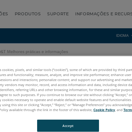
ÕES
PRODUTOS
SUPORTE
INFORMAÇÕES E RECUR
IDIOMA
T Melhores práticas e informações
 informações
es cookies, pixels, and similar tools (“cookies”), some of which are provided by third par
ures and functionality; measure, analyze, and improve site performance; enhance user
sessions and interactions; personalize content; and support our advertising and marke
rty vendors may monitor, record, and access information and data, including device da
dentifiers, referring URLs and other browsing information, for these and similar purpose
agree to such purposes. If you continue to browse our site without clicking “Accept,” or 
ly cookies necessary to operate and enable default website features and functionalities 
 using this site or clicking “Accept,” “Reject,” or “Manage Preferences” you acknowledg
Policy available through the link in the footer of this website,
Cookie Policy
, and
Term
Accept