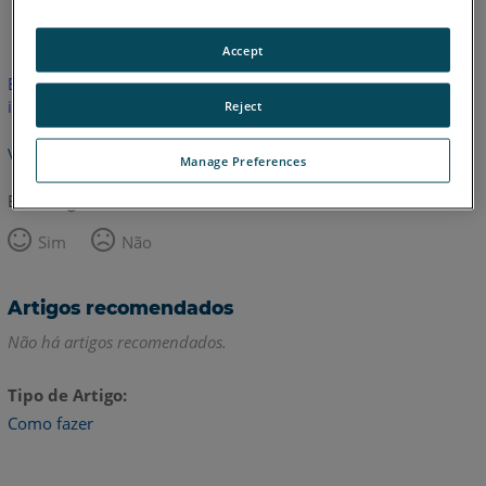
Inglês
Accept
Este artigo não foi traduzido.Clique aqui para ver a versão em
inglês.
Reject
Voltar para o topo
Manage Preferences
Este artigo foi útil?
Sim
Não
Artigos recomendados
Não há artigos recomendados.
Tipo de Artigo
Como fazer