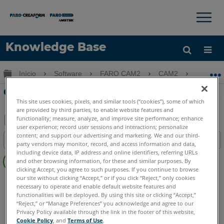
×
×
Knowledge Base
Idioma
Expandir/recolher hierarquia global
Início
Software
FARO CAM2
CAM2
Criar
Obter ajuda
ENTRAR
Criar exibições personalizadas no CAM2
This site uses cookies, pixels, and similar tools (“cookies”), some of which
are provided by third parties, to enable website features and
functionality; measure, analyze, and improve site performance; enhance
user experience; record user sessions and interactions; personalize
Salvar
content; and support our advertising and marketing. We and our third-
Índice
party vendors may monitor, record, and access information and data,
como
Sem
including device data, IP address and online identifiers, referring URLs
PDF
and other browsing information, for these and similar purposes. By
cabeçalhos
clicking Accept, you agree to such purposes. If you continue to browse
our site without clicking “Accept,” or if you click “Reject,” only cookies
CAM2
2026
2025
2024
2023
2021
2020
2019
2018
necessary to operate and enable default website features and
functionalities will be deployed. By using this site or clicking “Accept,”
“Reject,” or “Manage Preferences” you acknowledge and agree to our
Privacy Policy available through the link in the footer of this website,
Cookie Policy
, and
Terms of Use
.