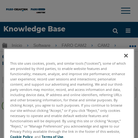
×
×
Knowledge Base
Idioma
Expandir/recolher hierarquia global
Início
Software
FARO CAM2
CAM2
Opçõ
Obter ajuda
ENTRAR
Opções avançadas de extração de
recursos no CAM2
This site uses cookies, pixels, and similar tools (“cookies”), some of which
are provided by third parties, to enable website features and
functionality; measure, analyze, and improve site performance; enhance
user experience; record user sessions and interactions; personalize
content; and support our advertising and marketing. We and our third-
Salvar
party vendors may monitor, record, and access information and data,
Índice
including device data, IP address and online identifiers, referring URLs
como
Sem
and other browsing information, for these and similar purposes. By
PDF
clicking Accept, you agree to such purposes. If you continue to browse
cabeçalhos
our site without clicking “Accept,” or if you click “Reject,” only cookies
necessary to operate and enable default website features and
CAM2
2026
2025
2024
2023
2021
2020
2019
2018
functionalities will be deployed. By using this site or clicking “Accept,”
“Reject,” or “Manage Preferences” you acknowledge and agree to our
Privacy Policy available through the link in the footer of this website,
Cookie Policy
, and
Terms of Use
.