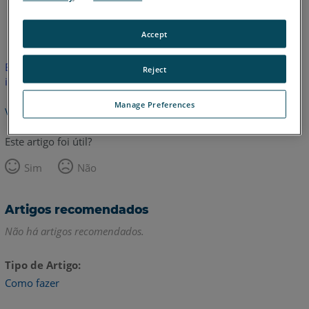
Inglês
Accept
Este artigo não foi traduzido.Clique aqui para ver a versão em
Reject
inglês.
Manage Preferences
Voltar para o topo
Este artigo foi útil?
Sim
Não
Artigos recomendados
Não há artigos recomendados.
Tipo de Artigo
Como fazer