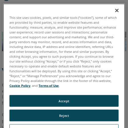
Alemão
Chinês
Coreano
Espanhol
Francês
Inglês
Italiano
Japonês
Português
This site uses cookies, pixels, and similar tools (“cookies”), some of which
are provided by third parties, to enable website features and
functionality; measure, analyze, and improve site performance; enhance
user experience; record user sessions and interactions; personalize
content; and support our advertising and marketing. We and our third-
party vendors may monitor, record, and access information and data,
including device data, IP address and online identifiers, referring URLs
and other browsing information, for these and similar purposes. By
clicking Accept, you agree to such purposes. If you continue to browse
our site without clicking “Accept,” or if you click “Reject,” only cookies
necessary to operate and enable default website features and
Visão geral
functionalities will be deployed. By using this site or clicking “Accept,”
“Reject,” or “Manage Preferences” you acknowledge and agree to our
Privacy Policy available through the link in the footer of this website,
O BuildIT Databridges promove um fluxo de trabalho eficiente
Cookie Policy
, and
Terms of Use
.
entre os processos de medição e o software de engenharia,
lendo e salvando seu processo em dados CAD nativos de
Accept
formatos padrão da indústria.
O BuildIT Databridges fornecerá suporte à leitura direta de
Reject
peças e montagens CAD 3D para inspeção CAD para peça e
verificação de projeto. Os módulos nativos de interface CAD