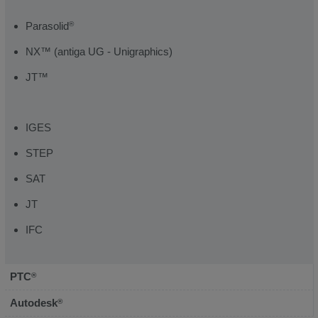
Parasolid
®
NX™ (antiga UG - Unigraphics)
JT™
IGES
STEP
SAT
JT
IFC
PTC
®
Autodesk
®