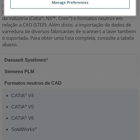
Manage Preferences
do BuildIT permitem aos usuários importar dados GD&T
incorporados (PMI, FTA, DML) de vários formatos CAD padrão
da indústria (Catia
, NX™, Creo
) e formatos neutros em
®
®
relação a CAD (STEP). Além disso, a importação de dados de
varredura de diversos fabricantes de scanners a laser também
é suportada. Para obter uma lista completa, consulte a tabela
abaixo.
Dassault Systèmes
®
Siemens PLM
Formatos neutros de CAD
CATIA
V4
®
CATIA
V5
®
CATIA
V6
®
SolidWorks
®