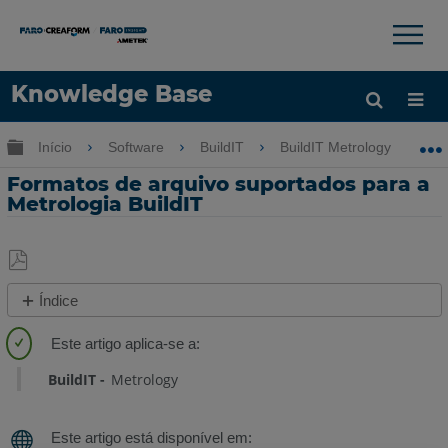
×
×
Knowledge Base
Idioma
Expandir/recolher hierarquia global
Início
Software
BuildIT
BuildIT Metrology
Obter ajuda
ENTRAR
Formatos de arquivo suportados para a
Metrologia BuildIT
Salvar
Índice
como
Visão
PDF
geral
BuildIT
Metrology