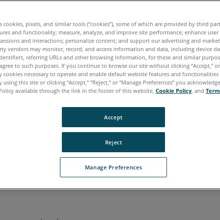
es cookies, pixels, and similar tools (“cookies”), some of which are provided by third par
aliano
Japonês
Português
ures and functionality; measure, analyze, and improve site performance; enhance user
sessions and interactions; personalize content; and support our advertising and marke
rty vendors may monitor, record, and access information and data, including device da
dentifiers, referring URLs and other browsing information, for these and similar purpose
agree to such purposes. If you continue to browse our site without clicking “Accept,” or 
ly cookies necessary to operate and enable default website features and functionalities 
 using this site or clicking “Accept,” “Reject,” or “Manage Preferences” you acknowledg
Policy available through the link in the footer of this website,
Cookie Policy
, and
Term
Accept
Reject
Manage Preferences