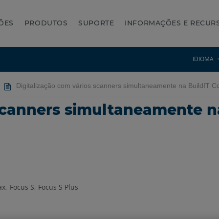
ÕES
PRODUTOS
SUPORTE
INFORMAÇÕES E RECUR
IDIOMA
Digitalização com vários scanners simultaneamente na BuildIT Co
scanners simultaneamente n
ax
Focus S
Focus S Plus