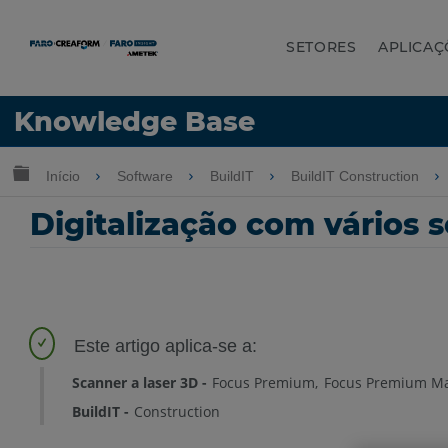
SETORES
APLICAÇ
Idioma
Knowledge Base
Obter ajuda
ENTRAR
Expandir/recolher hierarquia global
Início
Software
BuildIT
BuildIT Construction
Digitalização com vários 
Scanner a laser 3D
Focus Premium
Focus Premium M
BuildIT
Construction