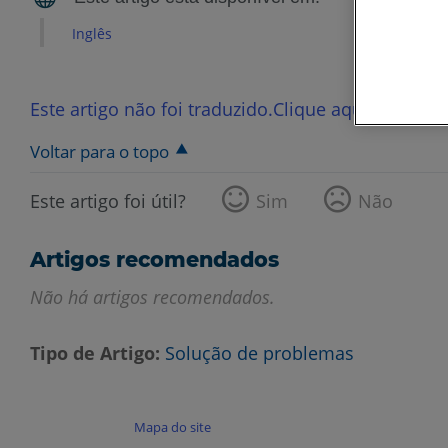
Inglês
Este artigo não foi traduzido.Clique aqui para ver
Voltar para o topo
Este artigo foi útil?
Sim
Não
Artigos recomendados
Não há artigos recomendados.
Tipo de Artigo
Solução de problemas
Mapa do site