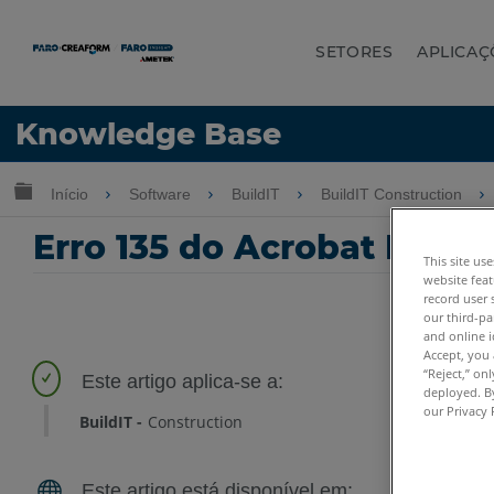
SETORES
APLICAÇ
Idioma
Knowledge Base
Obter ajuda
ENTRAR
Expandir/recolher hierarquia global
Início
Software
BuildIT
BuildIT Construction
Erro 135 do Acrobat Reade
This site us
website feat
record user 
our third-pa
and online i
Accept, you 
“Reject,” on
deployed. By
our Privacy 
BuildIT
Construction