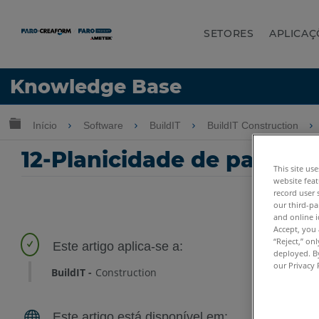
SETORES
APLICAÇ
Idioma
Knowledge Base
Obter ajuda
ENTRAR
Expandir/recolher hierarquia global
Início
Software
BuildIT
BuildIT Construction
12-Planicidade de parede 
This site us
website feat
record user 
our third-pa
and online i
Accept, you 
“Reject,” on
deployed. By
our Privacy 
BuildIT
Construction