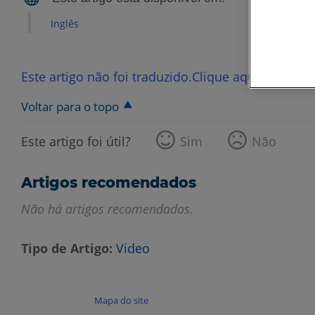
Inglês
Este artigo não foi traduzido.Clique aqui para ver
Voltar para o topo
Este artigo foi útil?
Sim
Não
Artigos recomendados
Não há artigos recomendados.
Tipo de Artigo
Video
Mapa do site