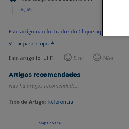
Inglês
Este artigo não foi traduzido.Clique aqui para ver
Voltar para o topo
Este artigo foi útil?
Sim
Não
Artigos recomendados
Não há artigos recomendados.
Tipo de Artigo
Referência
Mapa do site