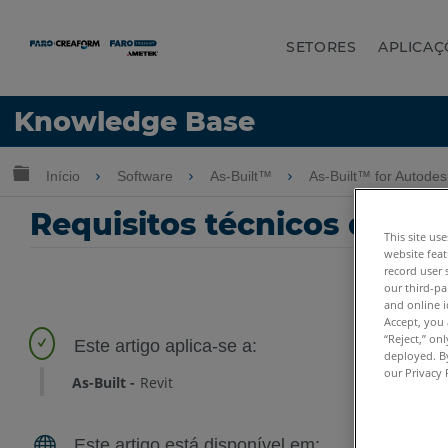
SETORES
APLICAÇ
Idioma
Knowledge Base
Obter ajuda
ENTRAR
Expandir/recolher hierarquia global
Início
Software
As-Built™
As-Built™ for Autode
Requisitos técnicos do As
This site us
website feat
record user 
our third-pa
and online i
Accept, you 
“Reject,” on
deployed. By
our Privacy 
As-Built
Revit