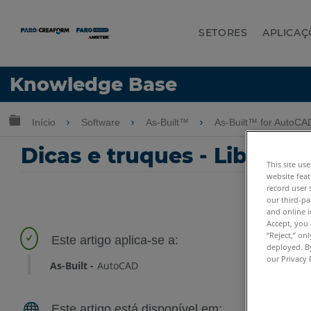
SETORES
APLICAÇ
Idioma
Knowledge Base
Obter ajuda
ENTRAR
Expandir/recolher hierarquia global
Início
Software
As-Built™
As-Built™ for AutoC
Dicas e truques - Liberaç
This site us
website feat
record user 
our third-pa
and online i
Accept, you 
“Reject,” on
deployed. By
our Privacy 
As-Built
AutoCAD