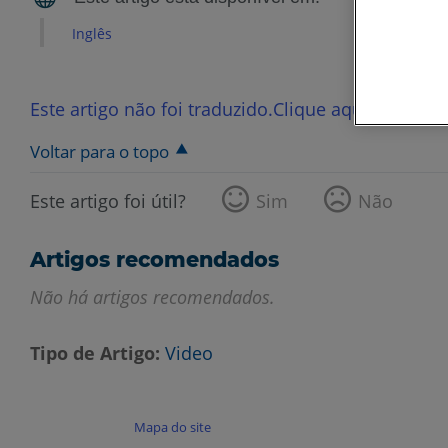
Inglês
Este artigo não foi traduzido.Clique aqui para ver
Voltar para o topo
Este artigo foi útil?
Sim
Não
Artigos recomendados
Não há artigos recomendados.
Tipo de Artigo
Video
Mapa do site