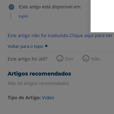
Inglês
Este artigo não foi traduzido.Clique aqui para ver
Voltar para o topo
Este artigo foi útil?
Sim
Não
Artigos recomendados
Não há artigos recomendados.
Tipo de Artigo
Video