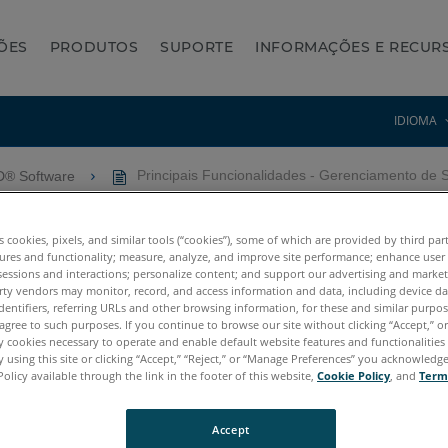
ÕES
PRODUTOS
SUPORTE
INFORMAÇÕES E RECUR
IDIOMA
AD® Software
Principais Funcionalidades - Gerenciamento de 
es - Gerenciamento de Seção
es cookies, pixels, and similar tools (“cookies”), some of which are provided by third par
ures and functionality; measure, analyze, and improve site performance; enhance user
sessions and interactions; personalize content; and support our advertising and marke
rty vendors may monitor, record, and access information and data, including device da
dentifiers, referring URLs and other browsing information, for these and similar purpose
agree to such purposes. If you continue to browse our site without clicking “Accept,” or 
ly cookies necessary to operate and enable default website features and functionalities 
 using this site or clicking “Accept,” “Reject,” or “Manage Preferences” you acknowledg
Policy available through the link in the footer of this website,
Cookie Policy
, and
Term
Accept