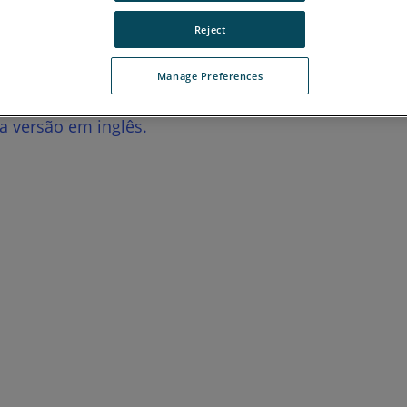
Reject
Manage Preferences
 a versão em inglês.