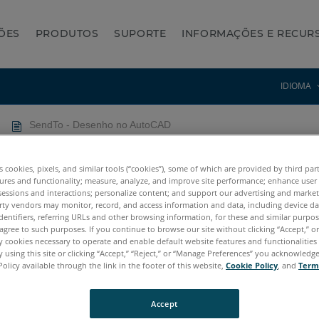
ÕES
PRODUTOS
SUPORTE
INFORMAÇÕES E RECUR
IDIOMA
SendTo - Desenho no AutoCAD
toCAD
es cookies, pixels, and similar tools (“cookies”), some of which are provided by third par
ures and functionality; measure, analyze, and improve site performance; enhance user
sessions and interactions; personalize content; and support our advertising and marke
rty vendors may monitor, record, and access information and data, including device da
dentifiers, referring URLs and other browsing information, for these and similar purpose
agree to such purposes. If you continue to browse our site without clicking “Accept,” or 
ly cookies necessary to operate and enable default website features and functionalities 
 using this site or clicking “Accept,” “Reject,” or “Manage Preferences” you acknowledg
Policy available through the link in the footer of this website,
Cookie Policy
, and
Term
Accept