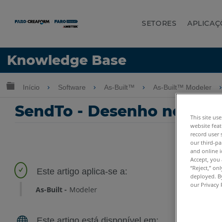
SETORES
APLICAÇ
Idioma
Knowledge Base
Obter ajuda
ENTRAR
Expandir/recolher hierarquia global
Início
Software
As-Built™
As-Built™ Modeler
SendTo - Desenho no Au
This site us
website feat
record user 
our third-pa
and online i
Accept, you 
“Reject,” on
deployed. By
our Privacy 
As-Built
Modeler