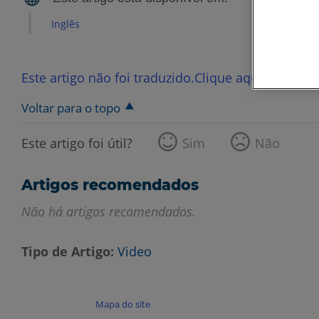
Inglês
Este artigo não foi traduzido.Clique aqui para ver
Voltar para o topo
Este artigo foi útil?
Sim
Não
Artigos recomendados
Não há artigos recomendados.
Tipo de Artigo
Video
Mapa do site