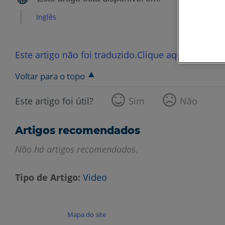
Inglês
Este artigo não foi traduzido.Clique aqui para ver
Voltar para o topo
Este artigo foi útil?
Sim
Não
Artigos recomendados
Não há artigos recomendados.
Tipo de Artigo
Video
Mapa do site