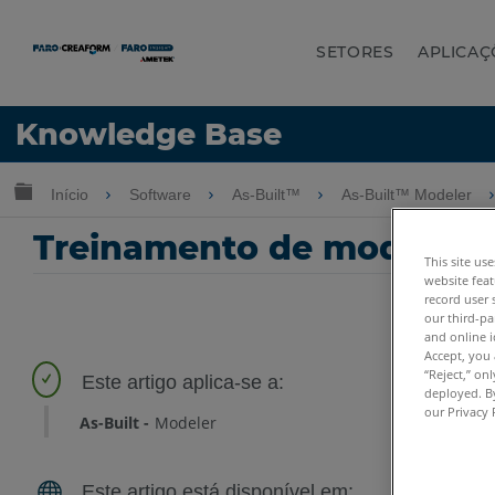
SETORES
APLICAÇ
Idioma
Knowledge Base
Obter ajuda
ENTRAR
Expandir/recolher hierarquia global
Início
Software
As-Built™
As-Built™ Modeler
Treinamento de modelador 
This site us
website feat
record user 
our third-pa
and online i
Accept, you 
“Reject,” on
deployed. By
our Privacy 
As-Built
Modeler