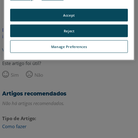
Inglês
Japonês
Accept
Este artigo não foi traduzido.Clique aqui para ver a versão em
Reject
inglês.
Manage Preferences
Voltar para o topo
Este artigo foi útil?
Sim
Não
Artigos recomendados
Não há artigos recomendados.
Tipo de Artigo
Como fazer