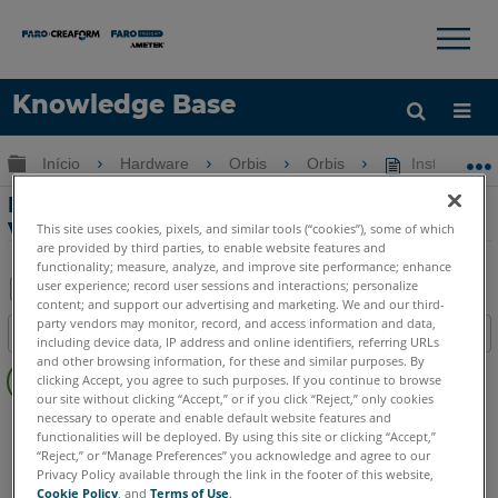
×
×
Knowledge Base
Idioma
Expandir/recolher hierarquia global
Início
Hardware
Orbis
Orbis
Instalação d
Obter ajuda
ENTRAR
Instalação de firmware e notas de
versão para FARO Orbis
This site uses cookies, pixels, and similar tools (“cookies”), some of which
are provided by third parties, to enable website features and
functionality; measure, analyze, and improve site performance; enhance
user experience; record user sessions and interactions; personalize
content; and support our advertising and marketing. We and our third-
Salvar
party vendors may monitor, record, and access information and data,
Índice
including device data, IP address and online identifiers, referring URLs
como
Sem
and other browsing information, for these and similar purposes. By
PDF
clicking Accept, you agree to such purposes. If you continue to browse
cabeçalhos
our site without clicking “Accept,” or if you click “Reject,” only cookies
necessary to operate and enable default website features and
Mobile Scanner
Orbis
functionalities will be deployed. By using this site or clicking “Accept,”
“Reject,” or “Manage Preferences” you acknowledge and agree to our
Privacy Policy available through the link in the footer of this website,
Cookie Policy
, and
Terms of Use
.