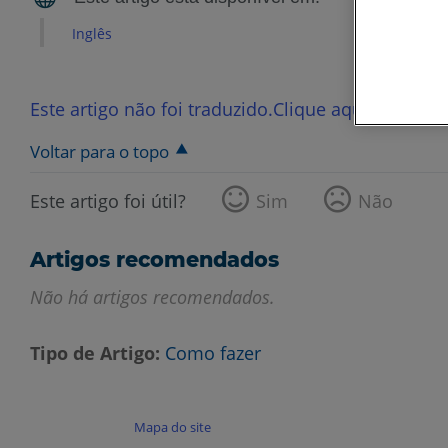
Inglês
Este artigo não foi traduzido.Clique aqui para ver
Voltar para o topo
Este artigo foi útil?
Sim
Não
Artigos recomendados
Não há artigos recomendados.
Tipo de Artigo
Como fazer
Mapa do site