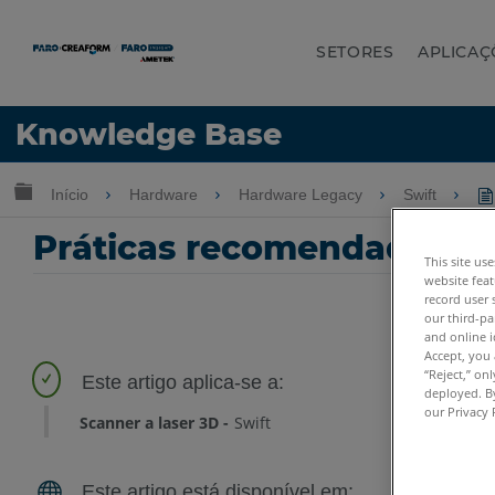
SETORES
APLICAÇ
Idioma
Knowledge Base
Obter ajuda
ENTRAR
Expandir/recolher hierarquia global
Início
Hardware
Hardware Legacy
Swift
Práticas recomendadas de 
This site us
website feat
record user 
our third-pa
and online i
Accept, you 
“Reject,” on
deployed. By
our Privacy 
Scanner a laser 3D
Swift