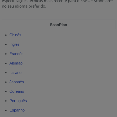
especificações técnicas mais recente para o FARO
ScanPlan™
no seu idioma preferido.
ScanPlan
Chinês
Inglês
Francês
Alemão
Italiano
Japonês
Coreano
Português
Espanhol