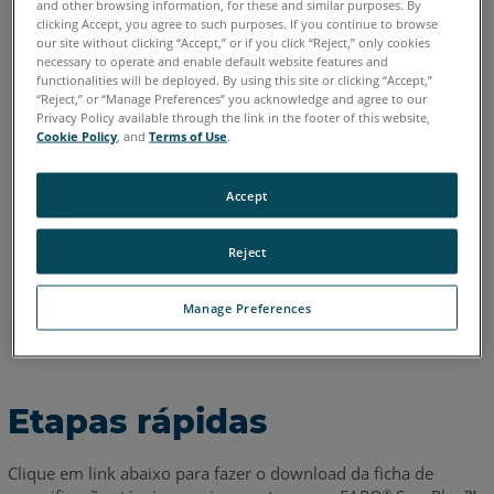
and other browsing information, for these and similar purposes. By
clicking Accept, you agree to such purposes. If you continue to browse
Alemão
Chinês
Coreano
Espanhol
Francês
Inglês
our site without clicking “Accept,” or if you click “Reject,” only cookies
Italiano
Japonês
Português
necessary to operate and enable default website features and
functionalities will be deployed. By using this site or clicking “Accept,”
“Reject,” or “Manage Preferences” you acknowledge and agree to our
Privacy Policy available through the link in the footer of this website,
Cookie Policy
, and
Terms of Use
.
Accept
Reject
Manage Preferences
Etapas rápidas
Clique em link abaixo para fazer o download da ficha de
®