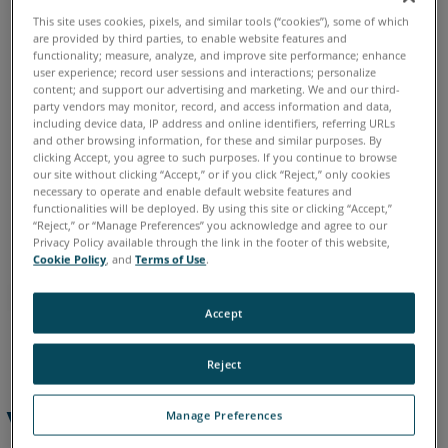
energia
This site uses cookies, pixels, and similar tools (“cookies”), some of which
Alemão
Chinês
Coreano
Espanhol
Francês
Inglês
do
are provided by third parties, to enable website features and
Italiano
Japonês
Português
functionality; measure, analyze, and improve site performance; enhance
ScanPlan
user experience; record user sessions and interactions; personalize
content; and support our advertising and marketing. We and our third-
Modos
party vendors may monitor, record, and access information and data,
LED
including device data, IP address and online identifiers, referring URLs
ScanPlan
and other browsing information, for these and similar purposes. By
clicking Accept, you agree to such purposes. If you continue to browse
our site without clicking “Accept,” or if you click “Reject,” only cookies
necessary to operate and enable default website features and
functionalities will be deployed. By using this site or clicking “Accept,”
“Reject,” or “Manage Preferences” you acknowledge and agree to our
Privacy Policy available through the link in the footer of this website,
Cookie Policy
, and
Terms of Use
.
Accept
Reject
Visão geral
Manage Preferences