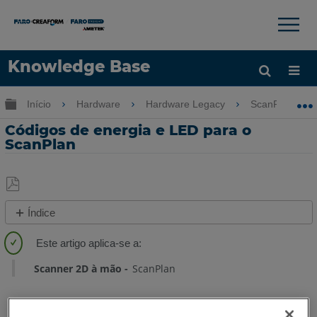
×
×
Knowledge Base
Idioma
Expandir/recolher hierarquia global
Início
Hardware
Hardware Legacy
ScanPlan
Obter ajuda
ENTRAR
Códigos de energia e LED para o
ScanPlan
Salvar
Índice
como
Visão
PDF
geral
Modos
Scanner 2D à mão
ScanPlan
do
botão
de