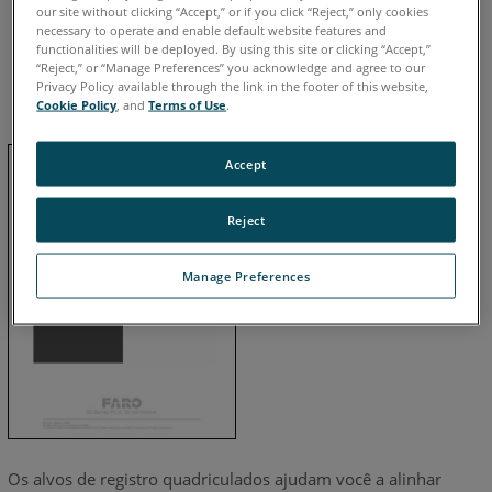
our site without clicking “Accept,” or if you click “Reject,” only cookies
necessary to operate and enable default website features and
Alemão
Chinês
Coreano
Espanhol
Francês
Inglês
functionalities will be deployed. By using this site or clicking “Accept,”
“Reject,” or “Manage Preferences” you acknowledge and agree to our
Italiano
Japonês
Português
Privacy Policy available through the link in the footer of this website,
Cookie Policy
, and
Terms of Use
.
Accept
Reject
Manage Preferences
Os alvos de registro quadriculados ajudam você a alinhar