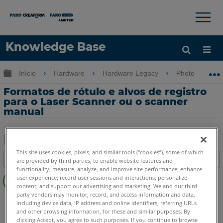
×
×
Knowledge Base
Idioma
Expandir/recolher hierarquia global
Início
Hardware
Hardware Legacy
Photon
Obter ajuda
ENTRAR
Formatos de rótulo e alvos de registro
para o Laser Scanner ou o scanner
manual
Salvar
This site uses cookies, pixels, and similar tools (“cookies”), some of which
Índice
are provided by third parties, to enable website features and
como
functionality; measure, analyze, and improve site performance; enhance
Sem
PDF
user experience; record user sessions and interactions; personalize
cabeçalhos
content; and support our advertising and marketing. We and our third-
party vendors may monitor, record, and access information and data,
Scanner a laser 3D
Photon
including device data, IP address and online identifiers, referring URLs
and other browsing information, for these and similar purposes. By
clicking Accept, you agree to such purposes. If you continue to browse