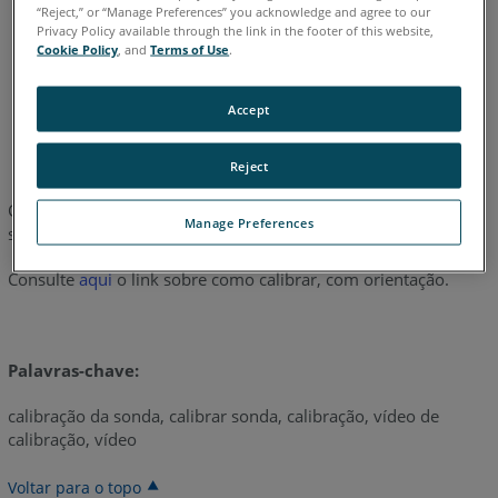
“Reject,” or “Manage Preferences” you acknowledge and agree to our
Privacy Policy available through the link in the footer of this website,
Cookie Policy
, and
Terms of Use
.
Alemão
Chinês
Coreano
Espanhol
Francês
Inglês
Accept
Italiano
Japonês
Português
Reject
Consulte o seguinte documento sobre como calibrar uma
Manage Preferences
sonda de esfera
aqui
.
Consulte
aqui
o link sobre como calibrar, com orientação.
Palavras-chave:
calibração da sonda, calibrar sonda, calibração, vídeo de
calibração, vídeo
Voltar para o topo