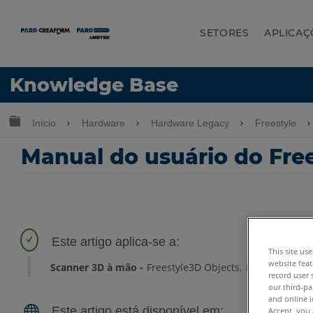
SETORES
APLICAÇ
Idioma
Knowledge Base
Obter ajuda
ENTRAR
Expandir/recolher hierarquia global
Início
Hardware
Hardware Legacy
Freestyle
Manual do usuário do Fre
This site us
website feat
Scanner 3D à mão
Freestyle3D Objects
Freestyle3D X
record user 
our third-pa
and online i
Accept, you 