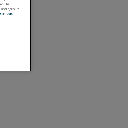
will be
e and agree to
s of Use
.