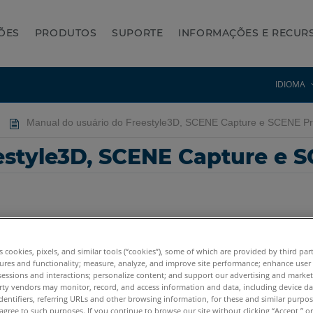
ÕES
PRODUTOS
SUPORTE
INFORMAÇÕES E RECUR
IDIOMA
Manual do usuário do Freestyle3D, SCENE Capture e SCENE P
estyle3D, SCENE Capture e 
es cookies, pixels, and similar tools (“cookies”), some of which are provided by third par
ures and functionality; measure, analyze, and improve site performance; enhance user
Freestyle3D
sessions and interactions; personalize content; and support our advertising and marke
rty vendors may monitor, record, and access information and data, including device da
dentifiers, referring URLs and other browsing information, for these and similar purpose
agree to such purposes. If you continue to browse our site without clicking “Accept,” or 