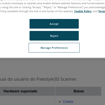
ly cookies necessary to operate and enable default website features and functionalities 
 using this site or clicking “Accept,” “Reject,” or “Manage Preferences” you acknowledg
aliano
Japonês
Português
Policy available through the link in the footer of this website,
Cookie Policy
, and
Term
Accept
Reject
Manage Preferences
al do usuário do Freestyle3D Scanner.
Hardware suportado
Baixar
Chinês