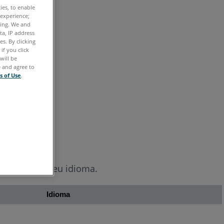
também
ties, to enable
 experience;
ting. We and
ta, IP address
s. By clicking
if you click
will be
e and agree to
s of Use
.
Scanner no seu idioma.
Idioma