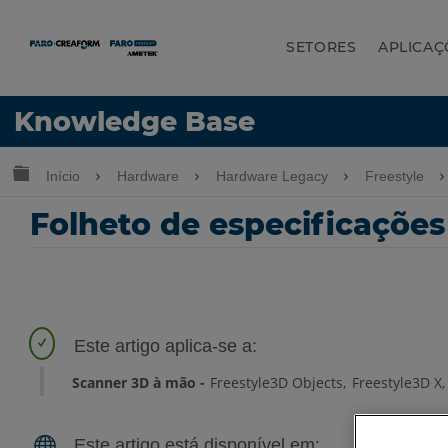
SETORES
APLICAÇ
Idioma
Knowledge Base
Obter ajuda
ENTRAR
Expandir/recolher hierarquia global
Início
Hardware
Hardware Legacy
Freestyle
Folheto de especificações
Scanner 3D à mão
Freestyle3D Objects
Freestyle3D X