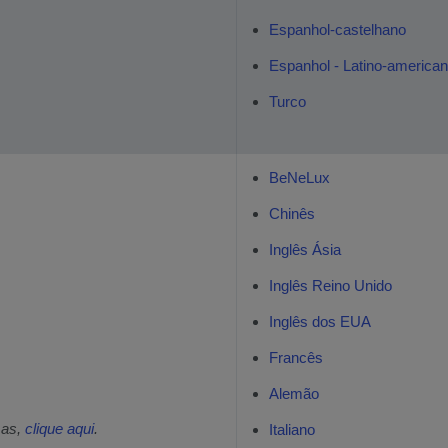
Espanhol-castelhano
Espanhol - Latino-america
Turco
BeNeLux
Chinês
Inglês Ásia
Inglês Reino Unido
Inglês dos EUA
Francês
Alemão
mas,
clique aqui
.
Italiano