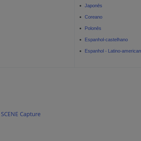
Japonês
Coreano
Polonês
Espanhol-castelhano
Espanhol - Latino-america
 o SCENE Capture