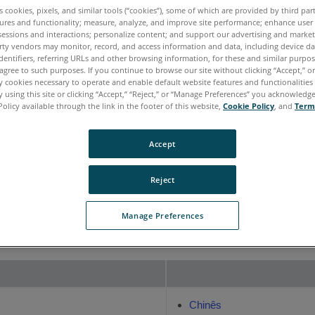
es cookies, pixels, and similar tools (“cookies”), some of which are provided by third par
aliano
Japonês
Português
ures and functionality; measure, analyze, and improve site performance; enhance user
sessions and interactions; personalize content; and support our advertising and marke
rty vendors may monitor, record, and access information and data, including device da
dentifiers, referring URLs and other browsing information, for these and similar purpose
agree to such purposes. If you continue to browse our site without clicking “Accept,” or 
ly cookies necessary to operate and enable default website features and functionalities 
 using this site or clicking “Accept,” “Reject,” or “Manage Preferences” you acknowledg
Policy available through the link in the footer of this website,
Cookie Policy
, and
Term
Accept
Reject
Manage Preferences
cificação técnica
mais recente
para o FARO
Freestyle 
®
Chinês