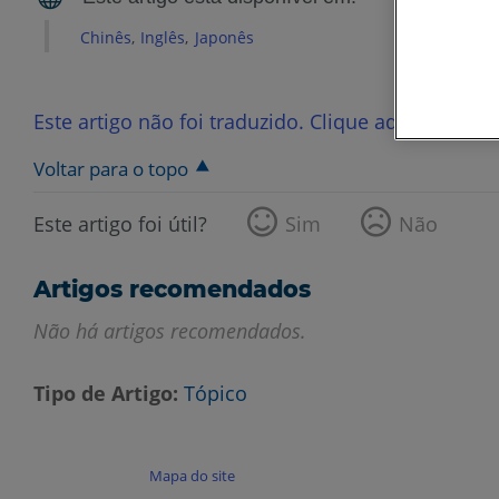
Chinês
Inglês
Japonês
Este artigo não foi traduzido. Clique aqui para ve
Voltar para o topo
Este artigo foi útil?
Sim
Não
Artigos recomendados
Não há artigos recomendados.
Tipo de Artigo
Tópico
Mapa do site