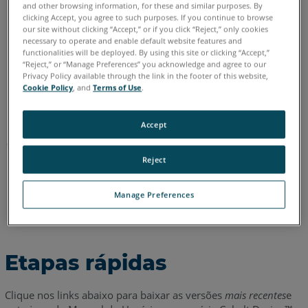
and other browsing information, for these and similar purposes. By
Alemão
Chinês
Coreano
Espanhol
Francês
Inglês
clicking Accept, you agree to such purposes. If you continue to browse
our site without clicking “Accept,” or if you click “Reject,” only cookies
Italiano
Japonês
Português
necessary to operate and enable default website features and
functionalities will be deployed. By using this site or clicking “Accept,”
“Reject,” or “Manage Preferences” you acknowledge and agree to our
Privacy Policy available through the link in the footer of this website,
Cookie Policy
, and
Terms of Use
.
Accept
Reject
Manage Preferences
Etapas rápidas
Clique nos links abaixo para baixar as versões
mais
recentes
e