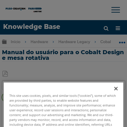
×
×
Knowledge Base
Idioma
Expandir/recolher hierarquia global
Início
Hardware
Hardware Legacy
Cobalt Design
Obter ajuda
ENTRAR
Manual do usuário para o Cobalt Design
e mesa rotativa
Salvar
Índice
como
Etapas
PDF
This site uses cookies, pixels, and similar tools (“cookies”), some of which
rápidas
are provided by third parties, to enable website features and
functionality; measure, analyze, and improve site performance; enhance
Cobalt Design
Dual
M
S
user experience; record user sessions and interactions; personalize
content; and support our advertising and marketing. We and our third-
party vendors may monitor, record, and access information and data,
including device data, IP address and online identifiers, referring URLs