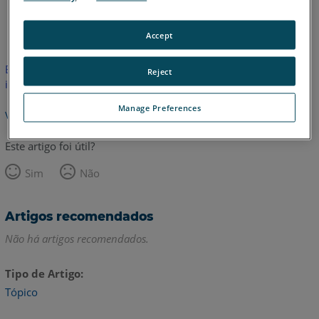
Inglês
Accept
Este artigo não foi traduzido. Clique aqui para ver a versão em
Reject
inglês.
Manage Preferences
Voltar para o topo
Este artigo foi útil?
Sim
Não
Artigos recomendados
Não há artigos recomendados.
Tipo de Artigo
Tópico