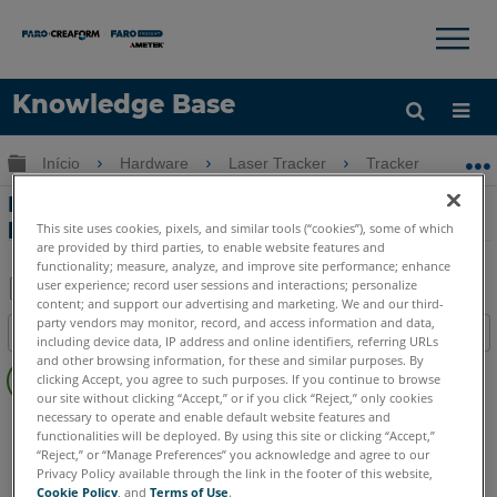
×
×
Knowledge Base
Idioma
Expandir/recolher hierarquia global
Início
Hardware
Laser Tracker
Tracker
Er
Obter ajuda
ENTRAR
Erro-Status do nível do ângulo de
precisão é inválido para o Laser Tracker
This site uses cookies, pixels, and similar tools (“cookies”), some of which
are provided by third parties, to enable website features and
functionality; measure, analyze, and improve site performance; enhance
user experience; record user sessions and interactions; personalize
content; and support our advertising and marketing. We and our third-
Salvar
party vendors may monitor, record, and access information and data,
Índice
including device data, IP address and online identifiers, referring URLs
como
Sem
and other browsing information, for these and similar purposes. By
PDF
clicking Accept, you agree to such purposes. If you continue to browse
cabeçalhos
our site without clicking “Accept,” or if you click “Reject,” only cookies
necessary to operate and enable default website features and
Laser Tracker
Vantage
ION
Si
X
Xi
functionalities will be deployed. By using this site or clicking “Accept,”
“Reject,” or “Manage Preferences” you acknowledge and agree to our
Privacy Policy available through the link in the footer of this website,
Cookie Policy
, and
Terms of Use
.