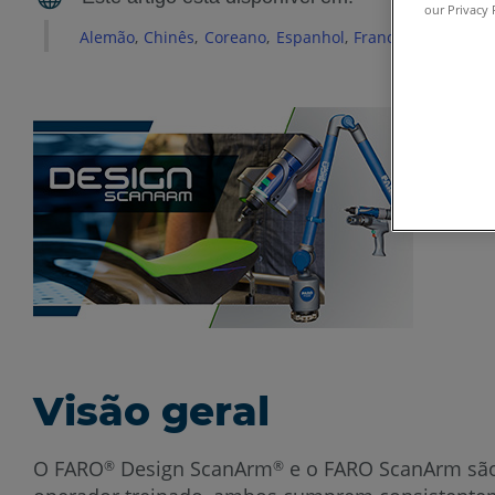
our Privacy 
Alemão
Chinês
Coreano
Espanhol
Francês
Inglês
It
Visão geral
O FARO
Design ScanArm
e o FARO ScanArm são 
®
®