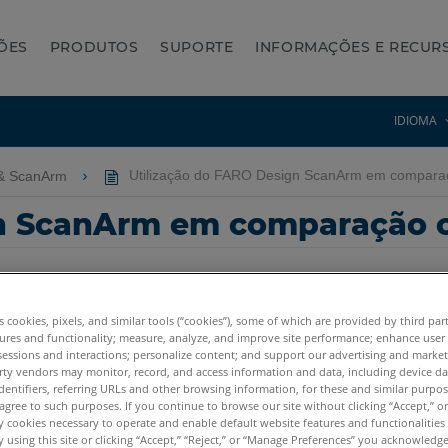
ÕES
PRODUTOS
SUPORTE
INFORMAÇÕES E RECUR
IDIOMA
& ScanArm
Utilização do FARO Design ScanArm em compar
ign ScanArm em comparação
es cookies, pixels, and similar tools (“cookies”), some of which are provided by third par
ures and functionality; measure, analyze, and improve site performance; enhance user
sessions and interactions; personalize content; and support our advertising and marke
rty vendors may monitor, record, and access information and data, including device da
dentifiers, referring URLs and other browsing information, for these and similar purpose
agree to such purposes. If you continue to browse our site without clicking “Accept,” or 
ly cookies necessary to operate and enable default website features and functionalities 
 using this site or clicking “Accept,” “Reject,” or “Manage Preferences” you acknowledg