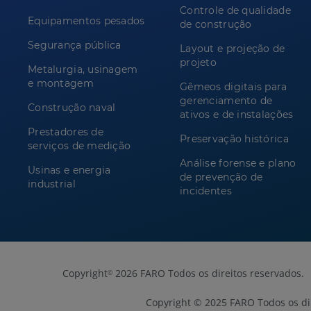
Controle de qualidade
Equipamentos pesados
de construção
Segurança pública
Layout e projeção de
projeto
Metalurgia, usinagem
e montagem
Gêmeos digitais para
gerenciamento de
Construção naval
ativos e de instalações
Prestadores de
Preservação histórica
serviços de medição
Análise forense e plano
Usinas e energia
de prevenção de
industrial
incidentes
Copyright
2026 FARO Todos os direitos reservados.
©
Copyright © 2025 FARO Todos os dir