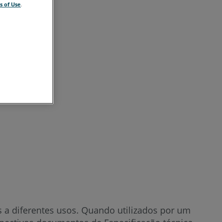
s of Use
.
Consulte
também
 a diferentes usos. Quando utilizados por um