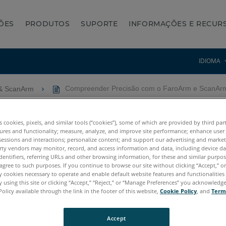
ÕES
PRODUTOS
SUPORTE
INFORMAÇÕES E RECUR
IDIOMA
& ScanArm
Compreender Precisão com o FaroArm e ScanAr
m o FaroArm e ScanArm
es cookies, pixels, and similar tools (“cookies”), some of which are provided by third par
ures and functionality; measure, analyze, and improve site performance; enhance user
sessions and interactions; personalize content; and support our advertising and marke
rty vendors may monitor, record, and access information and data, including device da
dentifiers, referring URLs and other browsing information, for these and similar purpose
agree to such purposes. If you continue to browse our site without clicking “Accept,” or 
ly cookies necessary to operate and enable default website features and functionalities 
 using this site or clicking “Accept,” “Reject,” or “Manage Preferences” you acknowledg
Policy available through the link in the footer of this website,
Cookie Policy
, and
Term
tum X.E
Quantum S Max
Quantum M Max
Quantum E Max
Gag
cy Quantum
Titanium
Advantage
Digital Template
Accept
n ScanArm 2.5C
Forensic ScanArm