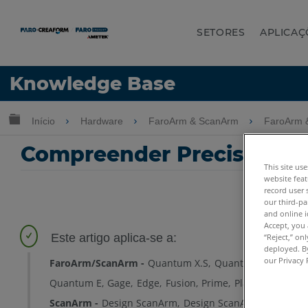
SETORES
APLICAÇ
Idioma
Knowledge Base
Obter ajuda
ENTRAR
Expandir/recolher hierarquia global
Início
Hardware
FaroArm & ScanArm
FaroArm 
Compreender Precisão co
This site us
website feat
record user 
our third-pa
and online i
Accept, you 
“Reject,” on
deployed. By
our Privacy 
FaroArm/ScanArm
Quantum X.S
Quantum X.M
Quan
Quantum E
Gage
Edge
Fusion
Prime
Platinum
Lega
ScanArm
Design ScanArm
Design ScanArm 2.0
Desig