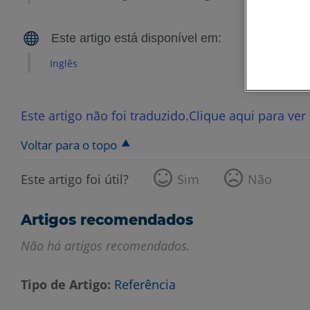
Inglês
Este artigo não foi traduzido.Clique aqui para ver
Voltar para o topo
Este artigo foi útil?
Sim
Não
Artigos recomendados
Não há artigos recomendados.
Tipo de Artigo
Referência