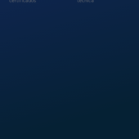
certificados
técnica