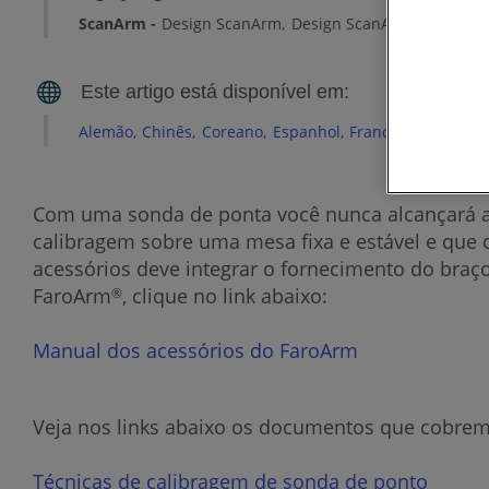
ScanArm
Design ScanArm
Design ScanArm 2.0
Desig
Alemão
Chinês
Coreano
Espanhol
Francês
Inglês
It
Com uma sonda de ponta você nunca alcançará a
calibragem sobre uma mesa fixa e estável e que 
acessórios deve integrar o fornecimento do braço
FaroArm
, clique no link abaixo:
®
Manual dos acessórios do FaroArm
Veja nos links abaixo os documentos que cobrem 
Técnicas de calibragem de sonda de ponto