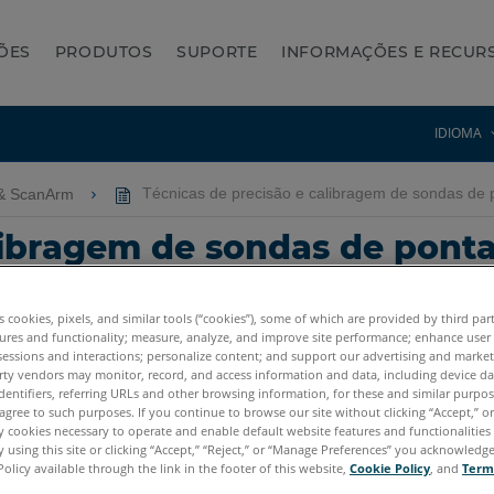
ÕES
PRODUTOS
SUPORTE
INFORMAÇÕES E RECUR
IDIOMA
& ScanArm
Técnicas de precisão e calibragem de sondas de po
libragem de sondas de ponta,
es cookies, pixels, and similar tools (“cookies”), some of which are provided by third par
ures and functionality; measure, analyze, and improve site performance; enhance user
sessions and interactions; personalize content; and support our advertising and marke
rty vendors may monitor, record, and access information and data, including device da
dentifiers, referring URLs and other browsing information, for these and similar purpose
agree to such purposes. If you continue to browse our site without clicking “Accept,” or 
tum X.E
Quantum S Max
Quantum M Max
Quantum E Max
Gag
ly cookies necessary to operate and enable default website features and functionalities 
 using this site or clicking “Accept,” “Reject,” or “Manage Preferences” you acknowledg
cy Quantum
Titanium
Advantage
Digital Template
Policy available through the link in the footer of this website,
Cookie Policy
, and
Term