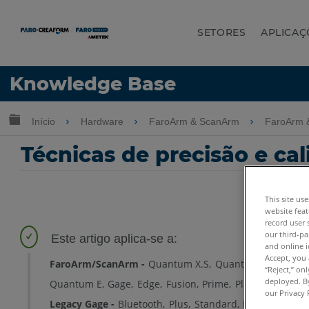
SETORES
APLICAÇ
Idioma
Knowledge Base
Obter ajuda
ENTRAR
Expandir/recolher hierarquia global
Início
Hardware
FaroArm & ScanArm
FaroArm 
Técnicas de precisão e ca
This site us
website feat
record user 
our third-pa
and online i
Accept, you 
FaroArm/ScanArm
Quantum X.S
Quantum X.M
Quan
“Reject,” on
deployed. By
Quantum E
Gage
Edge
Fusion
Prime
Platinum
Lega
our Privacy 
Legacy Gage
Bluetooth
Plus
Standard
Power