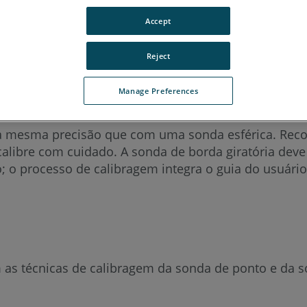
n ScanArm 2.5C
Forensic ScanArm
Accept
Reject
aliano
Japonês
Português
Manage Preferences
 mesma precisão que com uma sonda esférica. Recom
calibre com cuidado. A sonda de borda giratória deve
; o processo de calibragem integra o guia do usuário
as técnicas de calibragem da sonda de ponto e da so