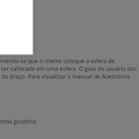
enda-se que o cliente coloque a esfera de
 ser calibrada em uma esfera. O guia do usuário dos
 do braço. Para visualizar o manual de Acessórios
nda giratória.