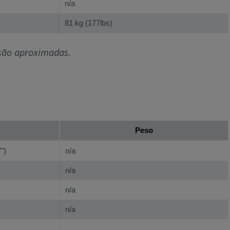
n/a
81 kg (177lbs)
 são aproximadas.
Peso
")
n/a
n/a
n/a
)
n/a