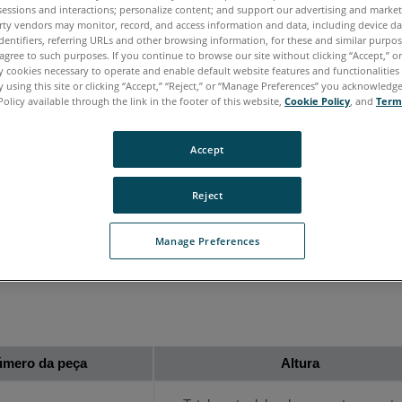
sessions and interactions; personalize content; and support our advertising and marke
rty vendors may monitor, record, and access information and data, including device da
dentifiers, referring URLs and other browsing information, for these and similar purpose
agree to such purposes. If you continue to browse our site without clicking “Accept,” or 
ly cookies necessary to operate and enable default website features and functionalities 
 using this site or clicking “Accept,” “Reject,” or “Manage Preferences” you acknowledg
Policy available through the link in the footer of this website,
Cookie Policy
, and
Term
aliano
Japonês
Português
Accept
Reject
Manage Preferences
ormações sobre os tripés e suportes FARO
.
®
mero da peça
Altura