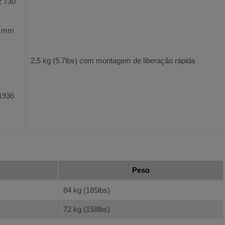
: 730
79 mm
2,5 kg (5.7lbs) com montagem de liberação rápida
 1936
Peso
84 kg (185lbs)
72 kg (158lbs)