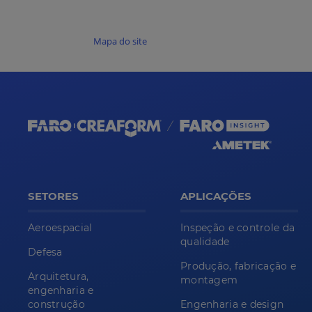
Mapa do site
SETORES
APLICAÇÕES
Aeroespacial
Inspeção e controle da
qualidade
Defesa
Produção, fabricação e
Arquitetura,
montagem
engenharia e
construção
Engenharia e design