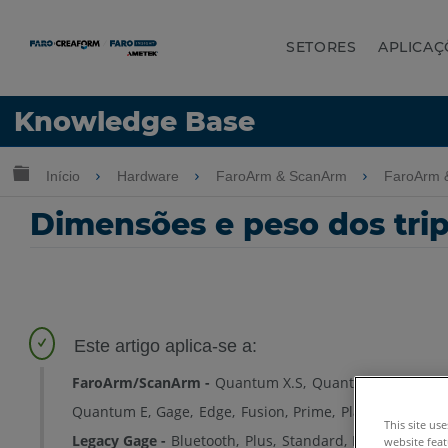
SETORES
APLICAÇ
Idioma
Knowledge Base
Obter ajuda
ENTRAR
Expandir/recolher hierarquia global
Início
Hardware
FaroArm & ScanArm
FaroArm 
Dimensões e peso dos tri
FaroArm/ScanArm
Quantum X.S
Quantum X.M
Quan
Quantum E
Gage
Edge
Fusion
Prime
Platinum
Lega
This site us
Legacy Gage
Bluetooth
Plus
Standard
Power
website feat