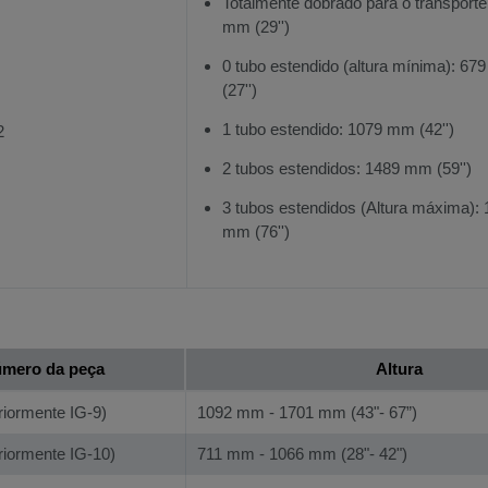
Totalmente dobrado para o transporte
mm (29'')
0 tubo estendido (altura mínima): 6
(27'')
1 tubo estendido: 1079 mm (42'')
2
2 tubos estendidos: 1489 mm (59'')
3 tubos estendidos (Altura máxima):
mm (76'')
mero da peça
Altura
riormente IG-9)
1092 mm - 1701 mm (43"- 67”)
riormente IG-10)
711 mm - 1066 mm (28"- 42")