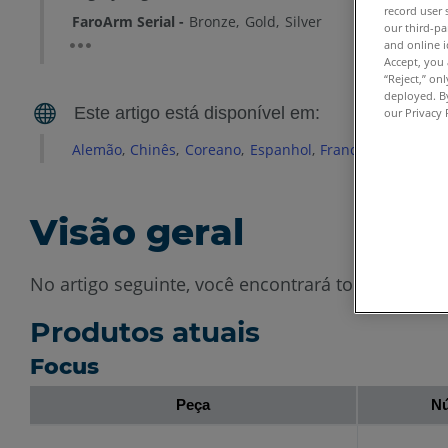
record user 
FaroArm Serial
Bronze
Gold
Silver
our third-pa
and online i
Accept, you 
“Reject,” on
deployed. By
our Privacy 
Alemão
Chinês
Coreano
Espanhol
Francês
Inglês
It
Visão geral
No artigo seguinte, você encontrará todas as inf
Produtos atuais
Focus
Peça
Nú