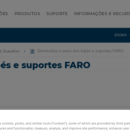
ÕES
PRODUTOS
SUPORTE
INFORMAÇÕES E RECUR
IDIOMA
& ScanArm
Dimensões e peso dos tripés e suportes FARO
pés e suportes FARO
tum X.E
Quantum S Max
Quantum M Max
Quantum E Max
Gag
cy Quantum
Titanium
Advantage
Digital Template
es cookies, pixels, and similar tools (“cookies”), some of which are provided by third par
ures and functionality; measure, analyze, and improve site performance; enhance user