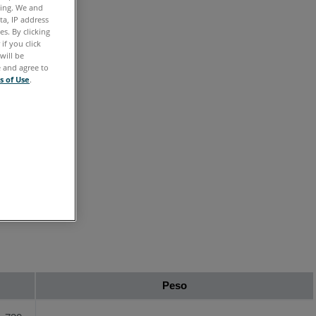
atuais
ting. We and
ta, IP address
Focus
s. By clicking
if you click
will be
e and agree to
FaroArm
s of Use
.
e
Tracker
Herdado
FaroArm
e
Tracker
Peso