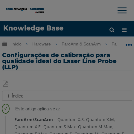
×
×
Knowledge Base
Idioma
Expandir/recolher hierarquia global
Início
Hardware
FaroArm & ScanArm
FaroArm &
Obter ajuda
ENTRAR
Configurações de calibração para
qualidade ideal do Laser Line Probe
(LLP)
Salvar
Índice
como
Configurações
PDF
Gerais
FaroArm/ScanArm
Quantum X.S
Quantum X.M
Configurações
Quantum X.E
Quantum S Max
Quantum M Max
Básicas
Quantum E Max
Quantum S
Quantum M
Quantum E