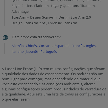
para
Calibração-
Edge
Fusion
Platinum
Legacy Quantum
Titanium
-
Advantage
V1,
ScanArm
Design ScanArm
Design ScanArm 2.0
V2
Design ScanArm 2.5C
Forensic ScanArm
e
V3
Configurações
Alemão
Chinês
Coreano
Espanhol
Francês
Inglês
básicas
para
Italiano
Japonês
Português
calibração-
-
xE,
A Laser Line Probe (LLP) tem muitas configurações que afetam
xR,
a qualidade dos dados de escaneamento. Os padrões são um
xS,
bom lugar para começar, mas dependendo do material que
xP,
você está escaneando e as condições ambientais, alterar
Edge,
algumas configurações podem produzir dados de varredura de
alta qualidade. Aqui está uma lista de todas as configurações e
ES,
o que elas fazem.
HD, FAROBlu,
e