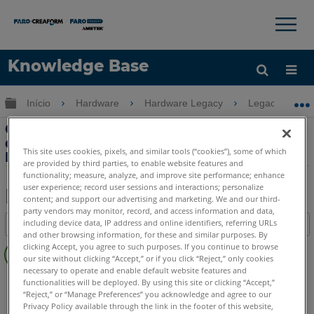
×
×
Knowledge Base
Idioma
Expandir/recolher hierarquia global
Início
Hardware
Hardware Legacy
Legacy USB 
Obter ajuda
ENTRAR
Ciclo de vida da bateria e informações
de armazenamento para o Edge
This site uses cookies, pixels, and similar tools (“cookies”), some of which
FaroArm
are provided by third parties, to enable website features and
functionality; measure, analyze, and improve site performance; enhance
user experience; record user sessions and interactions; personalize
content; and support our advertising and marketing. We and our third-
party vendors may monitor, record, and access information and data,
Salvar
including device data, IP address and online identifiers, referring URLs
Índice
como
and other browsing information, for these and similar purposes. By
Sem
PDF
clicking Accept, you agree to such purposes. If you continue to browse
cabeçalhos
our site without clicking “Accept,” or if you click “Reject,” only cookies
necessary to operate and enable default website features and
FaroArm/ScanArm
Edge
functionalities will be deployed. By using this site or clicking “Accept,”
“Reject,” or “Manage Preferences” you acknowledge and agree to our
Privacy Policy available through the link in the footer of this website,